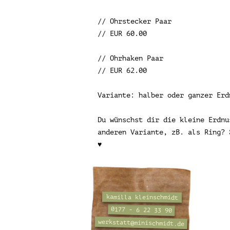
// Ohrstecker Paar
// EUR 60.00
// Ohrhaken Paar
// EUR 62.00
Variante: halber oder ganzer Erd
Du wünschst dir die kleine Erdnu
anderen Variante, zB. als Ring? 
♥
kamilla kleinschmidt
0177 - 6 22 33 90
werkstatt@minischmidt.de