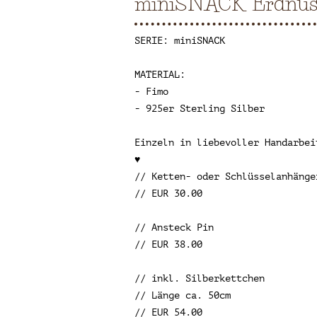
miniSNACK Erdnuss
SERIE: miniSNACK
MATERIAL:
- Fimo
- 925er Sterling Silber
Einzeln in liebevoller Handarbei
♥
// Ketten- oder Schlüsselanhänge
// EUR 30.00
// Ansteck Pin
// EUR 38.00
// inkl. Silberkettchen
// Länge ca. 50cm
// EUR 54.00