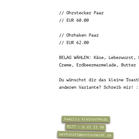
// Ohrstecker Paar
// EUR 60.00
// Ohrhaken Paar
// EUR 62.00
BELAG WÄHLEN: Käse, Leberwurst, 
Creme, Erdbeermarmelade, Butter
Du wünschst dir das kleine Toast
anderen Variante? Schreib mir! :
kamilla kleinschmidt
0177 - 6 22 33 90
werkstatt@minischmidt.de