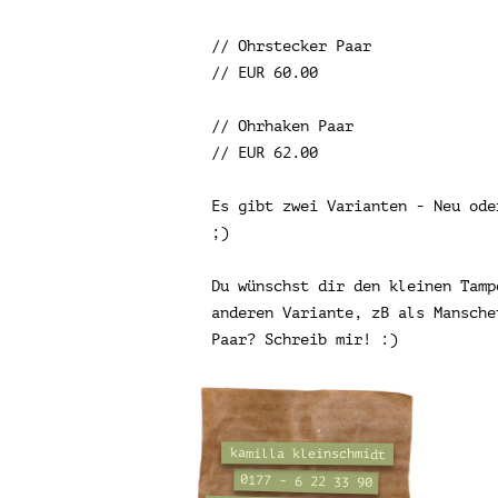
// Ohrstecker Paar
// EUR 60.00
// Ohrhaken Paar
// EUR 62.00
Es gibt zwei Varianten - Neu ode
;)
Du wünschst dir den kleinen Tamp
anderen Variante, zB als Mansche
Paar? Schreib mir! :)
kamilla kleinschmidt
0177 - 6 22 33 90