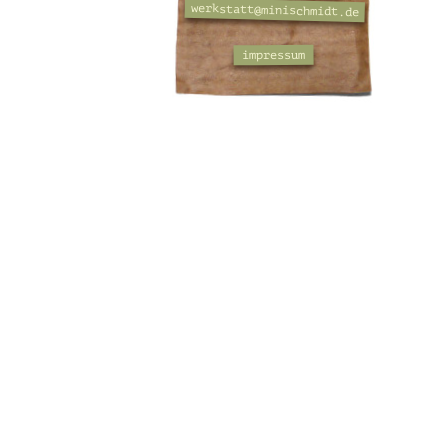
werkstatt@minischmidt.de
impressum