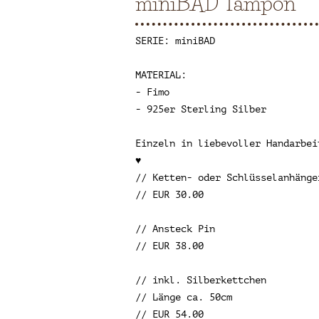
miniBAD Tampon
SERIE: miniBAD
MATERIAL:
- Fimo
- 925er Sterling Silber
Einzeln in liebevoller Handarbei
♥
// Ketten- oder Schlüsselanhänge
// EUR 30.00
// Ansteck Pin
// EUR 38.00
// inkl. Silberkettchen
// Länge ca. 50cm
// EUR 54.00