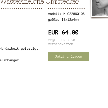
assermelone Ohrstecker
modell: M-G220801OS
größe: 16x12x4mm
EUR 64.00
zzgl. EUR 2.50
Versandkosten
Handarbeit gefertigt.
Jetzt anfragen
elanhänger