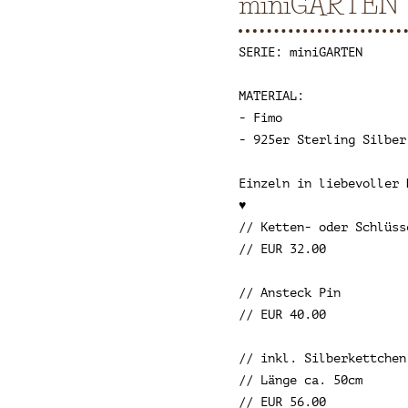
miniGARTEN W
SERIE: miniGARTEN
MATERIAL:
- Fimo
- 925er Sterling Silber
Einzeln in liebevoller 
♥
// Ketten- oder Schlüss
// EUR 32.00
// Ansteck Pin
// EUR 40.00
// inkl. Silberkettchen
// Länge ca. 50cm
// EUR 56.00