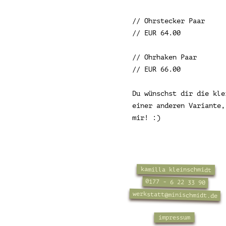
// Ohrstecker Paar
// EUR 64.00
// Ohrhaken Paar
// EUR 66.00
Du wünschst dir die kle
einer anderen Variante,
mir! :)
kamilla kleinschmidt
0177 - 6 22 33 90
werkstatt@minischmidt.de
impressum