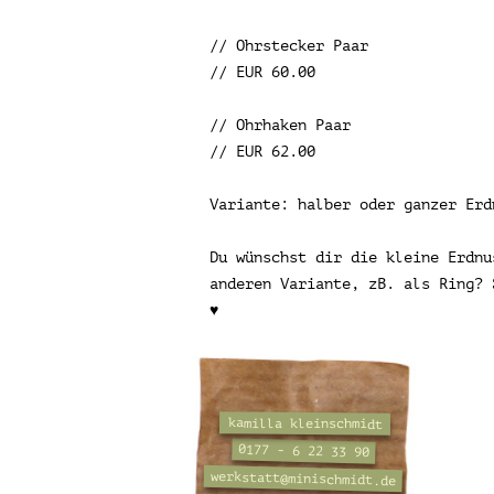
// Ohrstecker Paar
// EUR 60.00
// Ohrhaken Paar
// EUR 62.00
Variante: halber oder ganzer Erd
Du wünschst dir die kleine Erdnu
anderen Variante, zB. als Ring? 
♥
kamilla kleinschmidt
0177 - 6 22 33 90
werkstatt@minischmidt.de