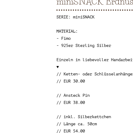
miniSNACK Erdnuss
SERIE: miniSNACK
MATERIAL:
- Fimo
- 925er Sterling Silber
Einzeln in liebevoller Handarbei
♥
// Ketten- oder Schlüsselanhänge
// EUR 30.00
// Ansteck Pin
// EUR 38.00
// inkl. Silberkettchen
// Länge ca. 50cm
// EUR 54.00